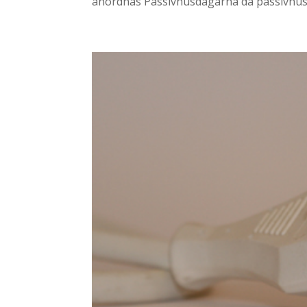
anordnas Passivhusdagarna då passivhus o