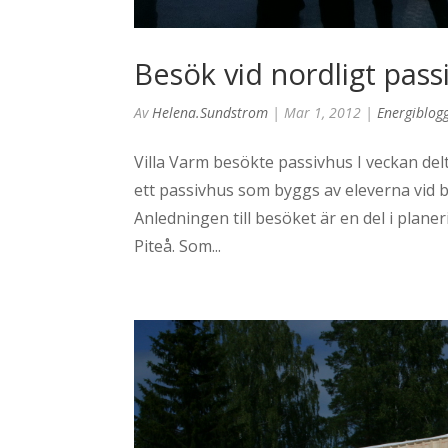
Besök vid nordligt pas
Av
Helena.sundstrom
|
Mar 1, 2012
|
Energiblog
Villa Varm besökte passivhus I veckan del
ett passivhus som byggs av eleverna vi
Anledningen till besöket är en del i plan
Piteå. Som...