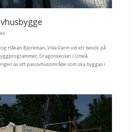
sivhusbygge
gen
tog Håkan Björkman, Villa Varm vid ett besök på
d byggprogrammet, Dragonskolan i Umeå.
eringen av ett passivhusområde som ska byggas i