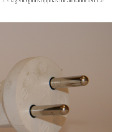
ch lågenergihus öppnas för allmänheten. I år...