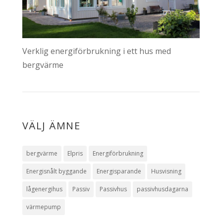
Verklig energiförbrukning i ett hus med
bergvärme
VÄLJ ÄMNE
bergvärme
Elpris
Energiförbrukning
Energisnålt byggande
Energisparande
Husvisning
lågenergihus
Passiv
Passivhus
passivhusdagarna
värmepump