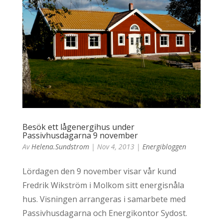
Besök ett lågenergihus under
Passivhusdagarna 9 november
Av
Helena.sundstrom
|
Nov 4, 2013
|
Energibloggen
Lördagen den 9 november visar vår kund
Fredrik Wikström i Molkom sitt energisnåla
hus. Visningen arrangeras i samarbete med
Passivhusdagarna och Energikontor Sydost.