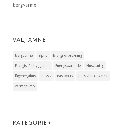
bergvärme
VÄLJ ÄMNE
bergvärme
Elpris
Energiförbrukning
Energisnålt byggande
Energisparande
Husvisning
lågenergihus
Passiv
Passivhus
passivhusdagarna
värmepump
KATEGORIER