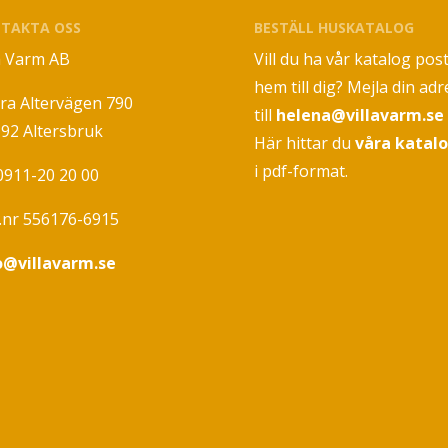
TAKTA OSS
BESTÄLL HUSKATALOG
la Varm AB
Vill du ha vår katalog pos
hem till dig? Mejla din adr
ra Altervägen 790
till
helena@villavarm.se
 92 Altersbruk
Här hittar du
våra katal
i pdf-format.
 0911-20 20 00
.nr 556176-6915
o@villavarm.se