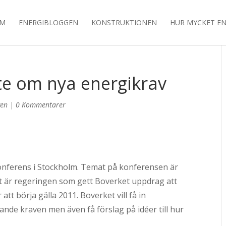
EM
ENERGIBLOGGEN
KONSTRUKTIONEN
HUR MYCKET EN
te om nya energikrav
gen
|
0 Kommentarer
nferens i Stockholm. Temat på konferensen är
Det är regeringen som gett Boverket uppdrag att
tt börja gälla 2011. Boverket vill få in
nde kraven men även få förslag på idéer till hur