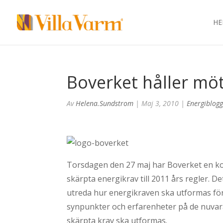
H
Boverket håller mö
Av
Helena.sundstrom
|
Maj 3, 2010
|
Energiblog
Torsdagen den 27 maj har Boverket en ko
skärpta energikrav till 2011 års regler. 
utreda hur energikraven ska utformas för a
synpunkter och erfarenheter på de nuvara
skärpta krav ska utformas.